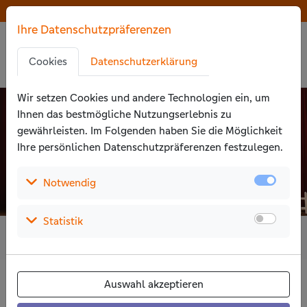
Zu den Hauptinhalten springen
Der Wettbewerb ist beendet
Der Wettbewerb ist beendet
Ihre Datenschutzpräferenzen
Zu den Cookie-Einstellungen springen
Zur Privatssphäreerklärung springen
Cookies
Datenschutzerklärung
Zu den Zustimmungsaktionen springen
Wir setzen Cookies und andere Technologien ein, um
Ihnen das bestmögliche Nutzungs­erlebnis zu
gewährleisten. Im Folgenden haben Sie die Möglichkeit
Ihre persönlichen Daten­schutz­präferenzen festzulegen.
(Auswählen um die Details aufzuklappen)
Notwendig
(Auswählen um die Details aufzuklappen)
Statistik
14
5.394
4.546.863
Jahre
Projekte
Euro
Max-Planck-Gymnasium Gelsenkirchen
Auswahl akzeptieren
Musical „Der Zauberer von Oz“