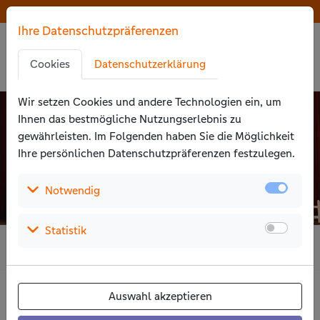
Zu den Hauptinhalten springen
Der Wettbewerb ist beendet
Der Wettbewerb ist beendet
Ihre Datenschutzpräferenzen
Zu den Cookie-Einstellungen springen
Zur Privatssphäreerklärung springen
Cookies
Datenschutzerklärung
Zu den Zustimmungsaktionen springen
Wir setzen Cookies und andere Technologien ein, um
Ihnen das bestmögliche Nutzungs­erlebnis zu
gewährleisten. Im Folgenden haben Sie die Möglichkeit
Ihre persönlichen Daten­schutz­präferenzen festzulegen.
(Auswählen um die Details aufzuklappen)
Notwendig
(Auswählen um die Details aufzuklappen)
Statistik
14
5.394
4.546.863
Jahre
Projekte
Euro
Benedikt-Grundschule Fürstenau
Auswahl akzeptieren
Zirkusprojekt