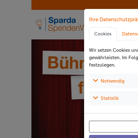
Zu den Hauptinhalten springen
Der Wettbewerb ist beendet
Ihre Datenschutzprä
Zu den Cookie-Eins
Zur Privatssphäre
Cookies
Datens
Zu den Zustimmun
Wir setzen Cookies un
gewährleisten. Im Folg
festzulegen.
(Auswä
Notwendig
(Auswähl
Statistik