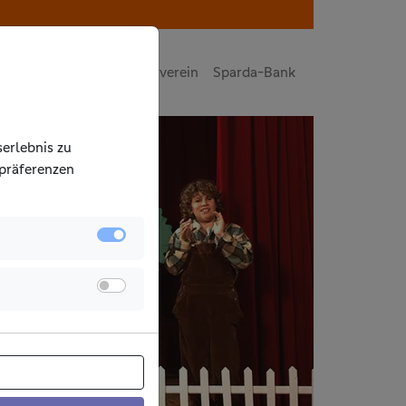
auf
Tipps
Gewinnsparverein
Sparda-Bank
erlebnis zu
­präferenzen