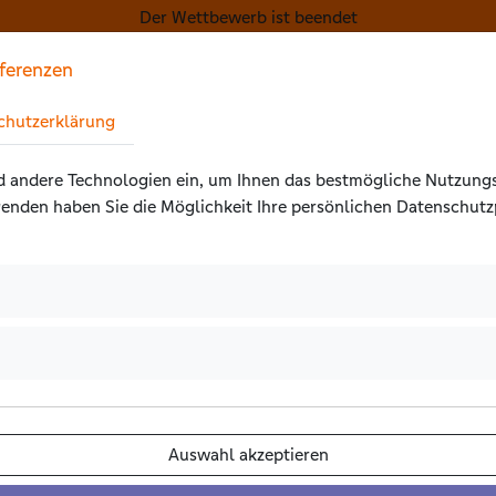
Der Wettbewerb ist beendet
ferenzen
tellungen springen
Start
Projekte
Abl
erklärung springen
chutzerklärung
gsaktionen springen
d andere Technologien ein, um Ihnen das bestmögliche Nutzungs­
enden haben Sie die Möglichkeit Ihre persönlichen Daten­schutz
hlen um die Details aufzuklappen)
en um die Details aufzuklappen)
Auswahl akzeptieren